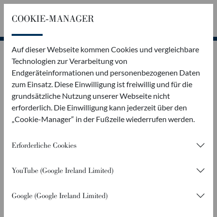
COOKIE-MANAGER
Rückruf
Kontakt
Auf dieser Webseite kommen Cookies und vergleichbare
GARTEN & BAU
Technologien zur Verarbeitung von
Endgeräteinformationen und personenbezogenen Daten
DREISEITENKIPPER
zum Einsatz. Diese Einwilligung ist freiwillig und für die
grundsätzliche Nutzung unserer Webseite nicht
erforderlich. Die Einwilligung kann jederzeit über den
MAXIMALE NUTZLAST DURCH KONSEQUENTE
„Cookie-Manager“ in der Fußzeile wiederrufen werden.
ALUMINIUMKONSTRUKTION
Erforderliche Cookies
Sie möchten Ihren Minibagger zur Baustelle transportieren
und zwischendurch das Schüttgut abfahren, oder Sie
YouTube (Google Ireland Limited)
transportieren Ihren Aufsitzrasenmäher zum Kunden?
Vielleicht sind Sie auch Bau- oder
Google (Google Ireland Limited)
Kommunalmaschinenhändler und suchen einen Anhänger zur
Auslieferung oder für ihre Außendienstmitarbeiter? Dann