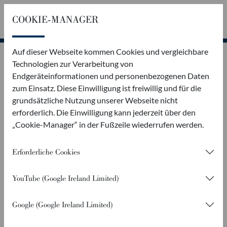
COOKIE-MANAGER
Rückruf
Kontakt
Auf dieser Webseite kommen Cookies und vergleichbare
KONFIGURATOR
Technologien zur Verarbeitung von
Endgeräteinformationen und personenbezogenen Daten
IHR INDIVIDUELLER PFK 235
zum Einsatz. Diese Einwilligung ist freiwillig und für die
grundsätzliche Nutzung unserer Webseite nicht
erforderlich. Die Einwilligung kann jederzeit über den
„Cookie-Manager“ in der Fußzeile wiederrufen werden.
PFK 230
PFK 235
3.000 kg zGG
3.500 kg zGG
Erforderliche Cookies
Basisausstattung
YouTube (Google Ireland Limited)
ABMESSUNGEN
Google (Google Ireland Limited)
Länge in mm