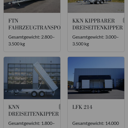
FTN
KKN KIPPBARER
2
2
FAHRZEUGTRANSPORTER
DREISEITENKIPPER
Gesamtgewicht: 2.800–
Gesamtgewicht: 3.000–
3.500 kg
3.500 kg
KNN
LFK 214
3
DREISEITENKIPPER
Gesamtgewicht: 1.800–
Gesamtgewicht: 14.000