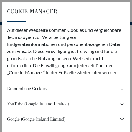
COOKIE-MANAGER
Rückruf
Kontakt
Auf dieser Webseite kommen Cookies und vergleichbare
MODELLE
Technologien zur Verarbeitung von
Endgeräteinformationen und personenbezogenen Daten
zum Einsatz. Diese Einwilligung ist freiwillig und für die
Filter
grundsätzliche Nutzung unserer Webseite nicht
erforderlich. Die Einwilligung kann jederzeit über den
36 Anhänger gefunden.
„Cookie-Manager“ in der Fußzeile wiederrufen werden.
3D
3D
Erforderliche Cookies
YouTube (Google Ireland Limited)
Google (Google Ireland Limited)
FTK
FTP
2